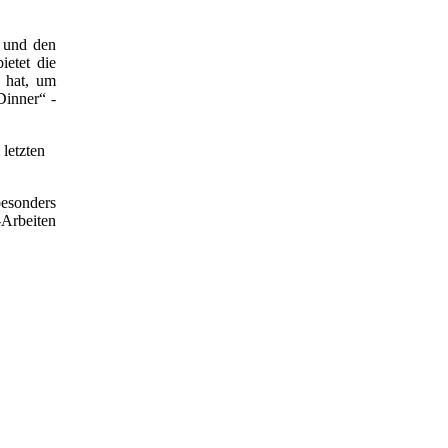
n und den
ietet die
n hat, um
Dinner“ -
letzten
esonders
-Arbeiten