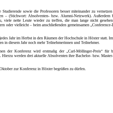
ve Studierende sowie die Professoren besser miteinander zu vernetze
eren – (Stichwort: Absolventen- bzw. Alumni-Netzwerk). Außerdem b
u, viele nette Leute wieder zu treffen, die man lange nicht gesehe
dern oder vielleicht – beim anschließenden gemeinsamen „Conference-
edes Jahr im Herbst in den Räumen der Hochschule in Höxter statt. Im 
ten in diesem Jahr noch mehr Teilnehmerinnen und Teilnehmer.
en der Konferenz wird erstmalig der „Carl-Möllinger-Preis“ für b
. Hierzu werden drei aktuelle Absolventen ihre Bachelor- bzw. Master
Oktober zur Konferenz in Höxter begrüßen zu dürfen.